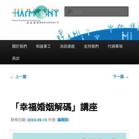
跳
隨存隨在 活現聖經
至
搜
主
尋
要
和諧事業國際基金會有限公司
內
Harmony Foundation International
容
主
關於我們
和諧事工
消息速遞
支持我們
代禱事項
Limited
要
選
商店
單
文
←
上一篇
下一篇
→
章
導
覽
「幸福婚姻解碼」講座
發佈日期:
2023-09-15
作者:
編輯部