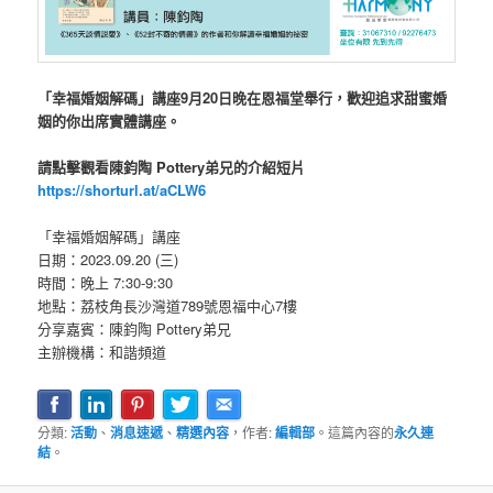
「幸福婚姻解碼」講座9月20日晚在恩福堂舉行，歡迎追求甜蜜婚
姻的你出席實體講座。
請點擊觀看陳鈞陶 Pottery弟兄的介紹短片
https://shorturl.at/aCLW6
「幸福婚姻解碼」講座
日期：2023.09.20 (三)
時間：晚上 7:30-9:30
地點：荔枝角長沙灣道789號恩福中心7樓
分享嘉賓：陳鈞陶 Pottery弟兄
主辦機構：和諧頻道
分類:
活動
、
消息速遞
、
精選內容
，作者:
編輯部
。這篇內容的
永久連
結
。