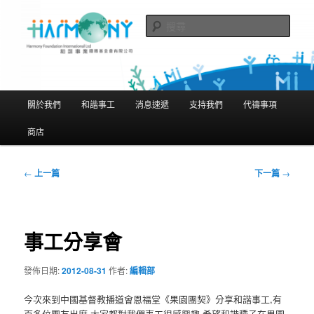
跳
隨存隨在 活現聖經
至
搜
主
尋
要
和諧事業國際基金會有限公司
內
Harmony Foundation International
容
主
關於我們
和諧事工
消息速遞
支持我們
代禱事項
Limited
要
選
商店
單
文
←
上一篇
下一篇
→
章
導
覽
事工分享會
發佈日期:
2012-08-31
作者:
編輯部
今次來到中國基督教播道會恩福堂《果園團契》分享和諧事工,有
百多位團友出席,大家都對我們事工很感興趣,希望和諧種子在果園