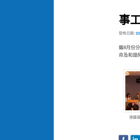
導
覽
事
發佈日期:
20
繼8月份
命及和諧
港鐵福