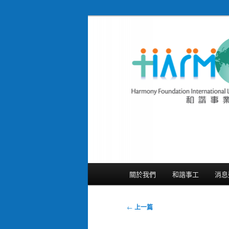
跳
隨存隨在 活現聖經
至
主
和諧事業國際基
要
Foundation In
內
容
主
關於我們
和諧事工
消息
要
選
單
文
←
上一篇
章