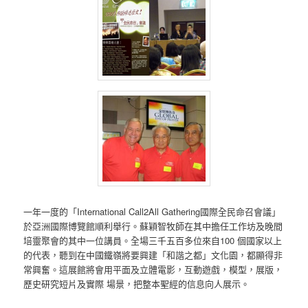
一年一度的「International Call2All Gathering國際全民命召會議」
於亞洲國際博覽館順利舉行。蘇穎智牧師在其中擔任工作坊及晚間
培靈聚會的其中一位講員。全場三千五百多位來自100 個國家以上
的代表，聽到在中國鐵嶺將要興建「和諧之都」文化園，都顯得非
常興奮。這展館將會用平面及立體電影，互動遊戲，模型，展版，
歷史研究短片及實際 場景，把整本聖經的信息向人展示。