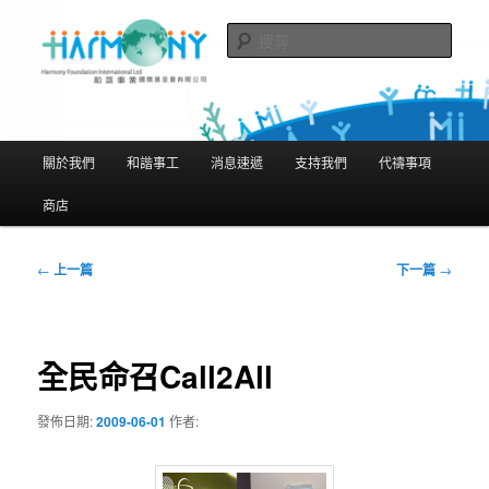
跳
隨存隨在 活現聖經
至
搜
主
尋
要
和諧事業國際基金會有限公司
內
Harmony Foundation International
容
主
關於我們
和諧事工
消息速遞
支持我們
代禱事項
Limited
要
選
商店
單
文
←
上一篇
下一篇
→
章
導
覽
全民命召Call2All
發佈日期:
2009-06-01
作者: