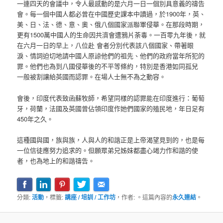
一連四天的會議中，令人最感動的是六月一日一個別具意義的禱告
會。每一個中國人都必曾在中國歷史課本中讀過，於1900年，英、
美、日、法、德、意、奧、俄八個國家派聯軍侵華。在那段時期，
更有1500萬中國人的生命因共濟會遭鴉片荼毒。一百零九年後，就
在六月一日的早上，八位赴 會者分別代表該八個國家、帶著眼
淚、情詞迫切地請中國人原諒他們的祖先、他們的政府當年所犯的
罪。他們也為到八國侵華後的不平等條約，特別是香港如同孤兒
一般被割讓給英國而認罪。在場人士無不為之動容。
會後，印度代表致函蘇牧師，希望同樣的認罪能在印度進行：葡萄
牙，荷蘭，法國及英國曾佔領印度作她們國家的殖民地，年日足有
450年之久。
這種國與國，族與族，人與人的和諧正是上帝渴望見到的，也是每
一位信徒應努力追求的。但願眾弟兄姊妹都盡心竭力作和諧的使
者，也為地上的和諧禱告。
分類:
活動
，標籤:
講座 / 培訓 / 工作坊
，作者:
。這篇內容的
永久連結
。