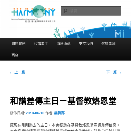
跳
隨存隨在 活現聖經
至
搜
主
尋
要
和諧事業國際基金會有限公司
內
Harmony Foundation International
容
主
關於我們
和諧事工
消息速遞
支持我們
代禱事項
Limited
要
選
商店
單
文
←
上一篇
下一篇
→
章
導
覽
和諧差傳主日－基督教烙恩堂
發佈日期:
2018-06-10
作者:
編輯部
感恩在剛剛過去的主日，本會獲邀在基督教烙恩堂宣講差傳信息。
本會客席牧師雷振華牧師藉著宣講大使命的教誨，鼓勵弟兄姊妹要