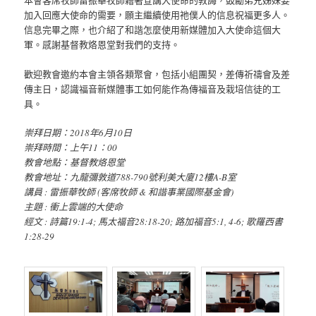
加入回應大使命的需要，願主繼續使用祂僕人的信息祝福更多人。
信息完畢之際，也介紹了和諧怎麼使用新媒體加入大使命這個大
軍。感謝基督教烙恩堂對我們的支持。
歡迎教會邀約本會主領各類聚會，包括小組團契，差傳祈禱會及差
傳主日，認識福音新媒體事工如何能作為傳福音及栽培信徒的工
具。
崇拜日期：2018年6月10日
崇拜時間：上午11：00
教會地點：基督教烙恩堂
教會地址：九龍彌敦道788-790號利美大廈12樓A-B室
講員 : 雷振華牧師 (客席牧師 & 和諧事業國際基金會)​
主題 : 衝上雲端的大使命
經文 : 詩篇19:1-4; 馬太福音28:18-20; 路加福音5:1, 4-6; 歌羅西書
1:28-29