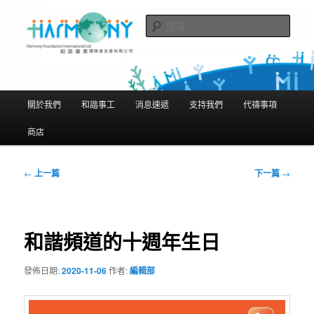
跳
隨存隨在 活現聖經
至
搜
主
尋
要
和諧事業國際基金會有限公司
內
Harmony Foundation International
容
主
關於我們
和諧事工
消息速遞
支持我們
代禱事項
Limited
要
選
商店
單
文
←
上一篇
下一篇
→
章
導
覽
和諧頻道的十週年生日
發佈日期:
2020-11-06
作者:
編輯部