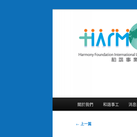
跳
隨存隨在 活現聖經
至
主
和諧事業國際基
要
Foundation In
內
容
主
關於我們
和諧事工
消息
要
選
單
文
←
上一篇
章