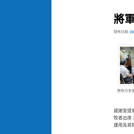
導
覽
將
發佈日期:
20
教牧分享
感謝宣道
牧者出席
運用及其