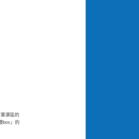
將軍澳區的
box」的