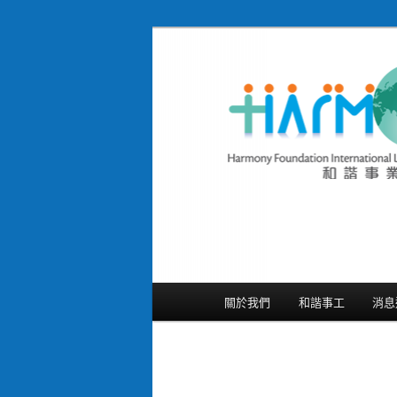
跳
隨存隨在 活現聖經
至
主
和諧事業國際基
要
Foundation In
內
容
主
關於我們
和諧事工
消息
要
選
單