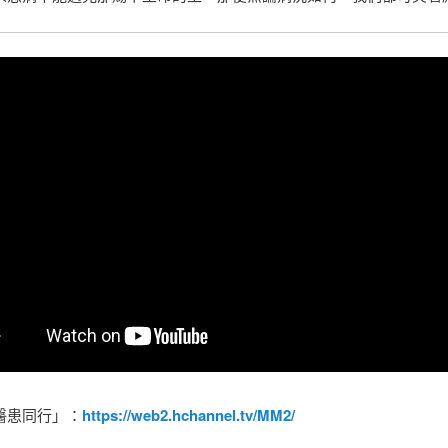
醫患同行」：
https://web2.hchannel.tv/MM2/