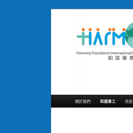
跳
隨存隨在 活現聖經
至
主
和諧事業國際基
要
Foundation In
內
容
主
關於我們
和諧事工
消息
要
選
單