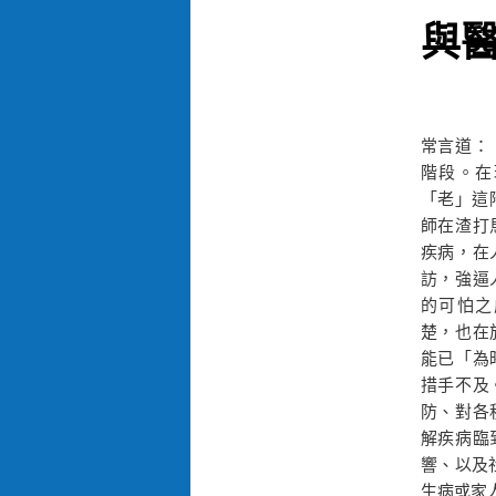
與
常言道：
階段。在
「老」這階
師在渣打
疾病，在
訪，強逼
的可怕之
楚，也在
能已「為
措手不及
防、對各
解疾病臨
響、以及
生病或家