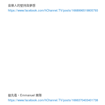
音樂人的堅持與夢想
https://www.facebook.com/hChannel.TV/posts/1668996519805793
搶先看，Emmanuel 樂隊
https://www.facebook.com/hChannel.TV/posts/1666370403401738