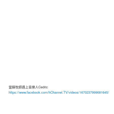
當蘇牧師遇上音樂人Cedric
https://www.facebook.com/hChannel.TV/videos/1670237999681645/