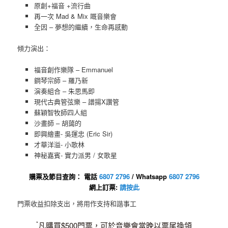
原創+福音 +流行曲
再一次 Mad & Mix 嘅音樂會
全因 – 夢想的繼續，生命再感動
傾力演出：
福音創作樂隊 – Emmanuel
鋼琴宗師 – 羅乃新
演奏組合 – 朱思馬即
現代古典管弦樂 – 譜揚X讚管
蘇穎智牧師四人組
沙畫師 – 胡藹的
即興繪畫- 吳運忠 (Eric Sir)
才華洋溢- 小歌林
神秘嘉賓- 實力派男 / 女歌星
購票及節目查詢： 電話
6807 2796
/ Whatsapp
6807 2796
網上訂票:
請按此
門票收益扣除支出，將用作支持和諧事工
凡購買$500門票，可於音樂會當晚以票尾換領
*