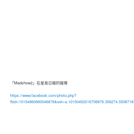
「Madshow2」在星島日報的報導
https://www.facebook.com/photo.php?
fbid=10154960660046876&set=a.10150452016706876.356274.5508718