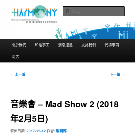
跳
隨存隨在 活現聖經
至
搜
主
尋
要
和諧事業國際基金會有限公司
內
Harmony Foundation International
容
主
關於我們
和諧事工
消息速遞
支持我們
代禱事項
Limited
要
選
商店
單
文
←
上一篇
下一篇
→
章
導
覽
音樂會 – Mad Show 2 (2018
年2月5日)
發佈日期:
2017-12-12
作者:
編輯部