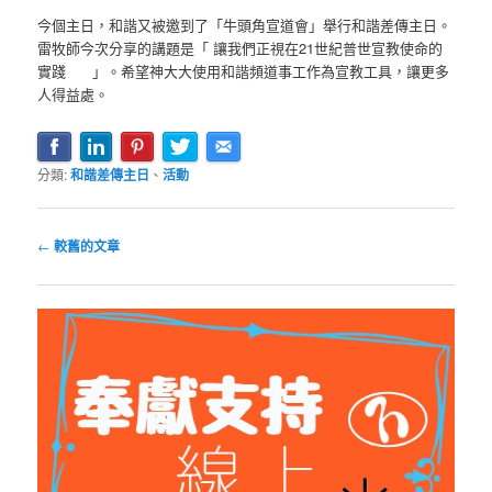
今個主日，和諧又被邀到了「牛頭角宣道會」舉行和諧差傳主日。
雷牧師今次分享的講題是「 讓我們正視在21世紀普世宣教使命的
實踐 」。希望神大大使用和諧頻道事工作為宣教工具，讓更多
人得益處。
分類:
和諧差傳主日
、
活動
文
←
較舊的文章
章
導
覽