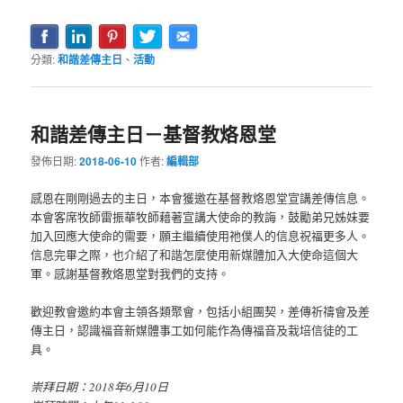
分類:
和諧差傳主日
、
活動
和諧差傳主日－基督教烙恩堂
發佈日期:
2018-06-10
作者:
編輯部
感恩在剛剛過去的主日，本會獲邀在基督教烙恩堂宣講差傳信息。
本會客席牧師雷振華牧師藉著宣講大使命的教誨，鼓勵弟兄姊妹要
加入回應大使命的需要，願主繼續使用祂僕人的信息祝福更多人。
信息完畢之際，也介紹了和諧怎麼使用新媒體加入大使命這個大
軍。感謝基督教烙恩堂對我們的支持。
歡迎教會邀約本會主領各類聚會，包括小組團契，差傳祈禱會及差
傳主日，認識福音新媒體事工如何能作為傳福音及栽培信徒的工
具。
崇拜日期：2018年6月10日