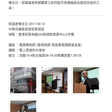
傳主日，認識福音新媒體事工如何能作為傳福音及栽培信徒的工
具。
和諧差傳主日 2017.09.10
中華完備救恩會筲箕灣堂
地點：香港筲箕灣道324號潤民商業中心3字樓
講員 ：雷振華牧師 (客席牧師 和諧事業國際基金會)​
講題 ：衝上雲端的大使命
經文 ：詩篇19:4馬太福音28:19-20歌羅西書1:28-29