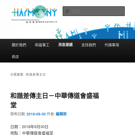
跳
跳
隨存隨在 活現聖經
至
至
搜
主
輔
尋
要
助
和諧事業國際基金會有限公司
內
內
Harmony Foundation International
容
容
主
消息速遞
關於我們
和諧事工
支持我們
代禱事項
Limited
要
選
商店
單
分類彙整:
和諧差傳主日
和諧差傳主日－中華傳道會盛福
堂
發佈日期:
2018-09-30
作者:
編輯部
日期：2018年9月30日
地點：中華傳道會盛福堂