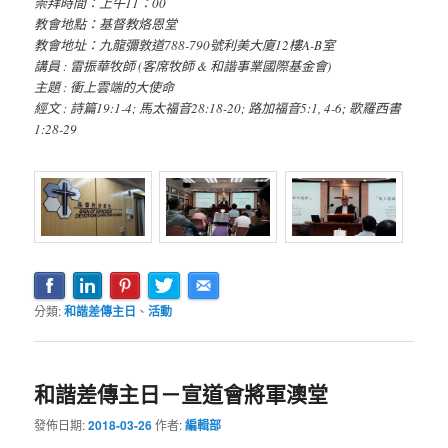
崇拜時間：上午11：00
教會地點：基督教烙恩堂
教會地址：九龍彌敦道788-790號利美大廈12樓A-B室
講員 : 雷振華牧師 (客席牧師 & 和諧事業國際基金會)​
主題 : 衝上雲端的大使命
經文 : 詩篇19:1-4; 馬太福音28:18-20; 路加福音5:1, 4-6; 歌羅西書
1:28-29
分類:
和諧差傳主日
、
活動
和諧差傳主日－宣道會將軍澳堂
發佈日期:
2018-03-26
作者:
編輯部