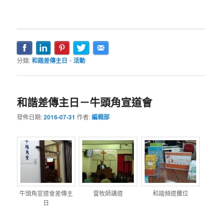
分類:
和諧差傳主日
、
活動
和諧差傳主日－牛頭角宣道會
發佈日期:
2016-07-31
作者:
編輯部
牛頭角宣道會差傳主
雷牧師講道
和諧頻道攤位
日