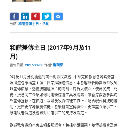
分類:
和諧差傳主日
、
活動
和諧差傳主日 (2017年9月及11
月)
發佈日期:
2017-11-30
作者:
編輯部
9月及11月分別獲邀到訪一間漁民教會- 中華完備救恩會筲箕灣堂
及播道會康福堂主領主日崇拜講道信息。本會客席牧師雷振華牧師
以差傳信息，勉勵肢體遵照主的吩咐，肩負大使命，使萬民成主門
徒。接著同工介紹如何利用新媒體工具及網絡，讓香港教會參與海
外差傳宣教，在佈道、栽培及牧養信徒工作上，配合現代科技的輔
助，更廣更深地接觸信徒。會後擺設宣傳攤位，更詳盡介紹事工，
感謝牧者傳道及會眾對和諧事工的支持及肯定。
歡迎教會邀約本會主領各類聚會，包括小組團契，差傳祈禱會及差