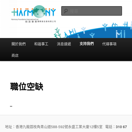
跳
隨存隨在 活現聖經
至
搜
主
尋
要
和諧事業國際基金會有限公司
內
Harmony Foundation International
容
主
支持我們
關於我們
和諧事工
消息速遞
代禱事項
Limited
要
選
商店
單
職位空缺
–
地址：香港九龍荔枝角青山道588-592號永盛工業大廈12樓5室 電話：
310 67