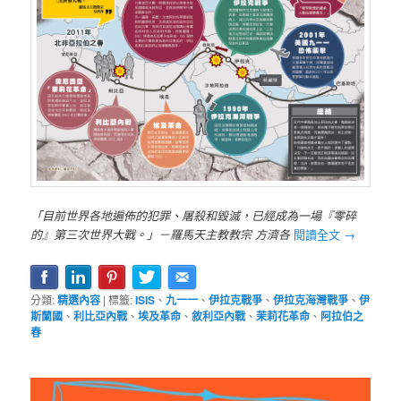
「目前世界各地遍佈的犯罪、屠殺和毀滅，已經成為一場『零碎
的』第三次世界大戰。」－羅馬天主教教宗 方濟各
閱讀全文
→
分類:
精選內容
|
標籤:
ISIS
、
九一一
、
伊拉克戰爭
、
伊拉克海灣戰爭
、
伊
斯蘭國
、
利比亞內戰
、
埃及革命
、
敘利亞內戰
、
茉莉花革命
、
阿拉伯之
春