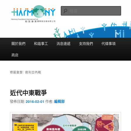
跳
跳
隨存隨在 活現聖經
至
至
搜
主
輔
尋
要
助
和諧事業國際基金會有限公司
內
內
Harmony Foundation International
容
容
主
關於我們
和諧事工
消息速遞
支持我們
代禱事項
Limited
要
選
商店
單
標籤彙整:
敘利亞內戰
近代中東戰爭
發佈日期:
2016-02-01
作者:
編輯部