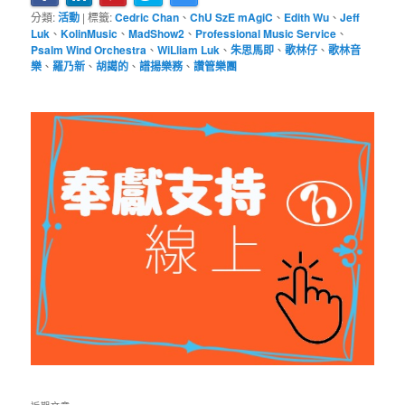
分類:
活動
|
標籤:
Cedric Chan
、
ChU SzE mAgiC
、
Edith Wu
、
Jeff
Luk
、
KolinMusic
、
MadShow2
、
Professional Music Service
、
Psalm Wind Orchestra
、
WiLliam Luk
、
朱思馬即
、
歌林仔
、
歌林音
樂
、
羅乃新
、
胡譪的
、
譜揚樂務
、
讚管樂團