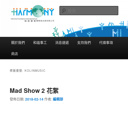
跳
跳
隨存隨在 活現聖經
至
至
搜
主
輔
尋
要
助
和諧事業國際基金會有限公司
內
內
Harmony Foundation International
容
容
主
關於我們
和諧事工
消息速遞
支持我們
代禱事項
Limited
要
選
商店
單
標籤彙整:
KOLINMUSIC
Mad Show 2 花絮
發佈日期:
2018-02-14
作者:
編輯部